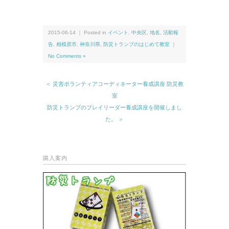
2015-06-14 ｜ Posted in
イベント
,
中央区
,
地名
,
活動報
告
,
相模原市
,
神奈川県
,
防災トランプのはじめて教室
｜
No Comments »
＜ 災害ボランティアコーディネーター養成講座 防災教
室
防災トランプのプレイリーダー養成講座を開催しまし
た。 ＞
購入案内