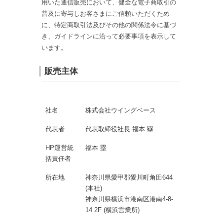
用いた通信販売において、健全な電子商取引の
普及に寄与しお客さまにご信頼いただくため
に、特定商取引法及びその他の関係法令に基づ
き、ガイドラインに沿って必要事項を表示して
います。
販売主体
社名
株式会社ウイングベース
代表者
代表取締役社長 福本 塁
HP運営統
福本 塁
括責任者
所在地
神奈川県愛甲郡愛川町角田644
(本社)
神奈川県横浜市港南区港南4-8-
14 2F (横浜営業所)