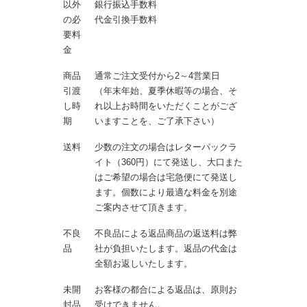
以外
銀行振込手数料
の必
代金引換手数料
要料
金
商品
通常ご注文受付から2～4営業日
引渡
（年末年始、夏季休暇等の場合、そ
し時
れ以上お時間をいただくことがござ
期
いますことを、ご了承下さい）
送料
少数の注文の場合はレターパックラ
イト（360円）にて発送し、大口また
はご希望の場合は宅急便にて発送し
ます。個数により最適な料金を別途
ご案内させて頂きます。
不良
不良品による返品商品の返送料は弊
品
社が負担いたします。返品の代金は
全額お返しいたします。
未開
お客様の都合による返品は、原則お
封品
受けできません。