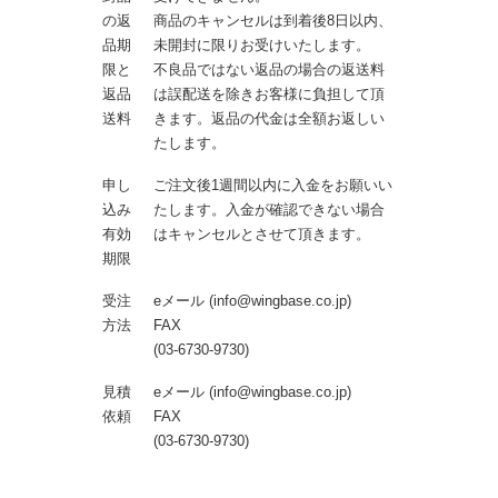
の返
商品のキャンセルは到着後8日以内、
品期
未開封に限りお受けいたします。
限と
不良品ではない返品の場合の返送料
返品
は誤配送を除きお客様に負担して頂
送料
きます。返品の代金は全額お返しい
たします。
申し
ご注文後1週間以内に入金をお願いい
込み
たします。入金が確認できない場合
有効
はキャンセルとさせて頂きます。
期限
受注
eメール (info@wingbase.co.jp)
方法
FAX
(03-6730-9730)
見積
eメール (info@wingbase.co.jp)
依頼
FAX
(03-6730-9730)