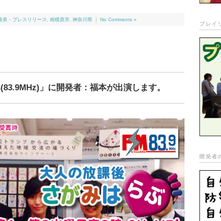
発表・プレスリリース
,
相模原市
,
神奈川県
｜
No Comments »
プレイ
(83.9MHz)」に開発者：福本が出演します。
開発者