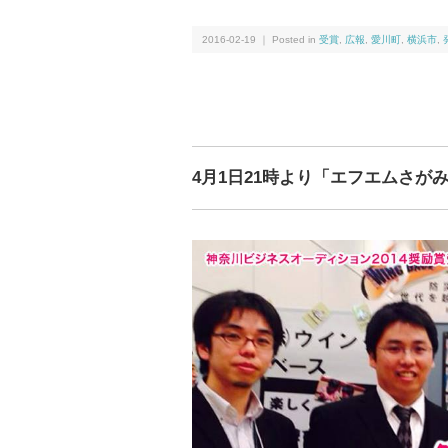
2016-02-19 ｜ Posted in
受賞
,
広報
,
愛川町
,
横浜市
,
4月1日21時より「エフエムさがみ