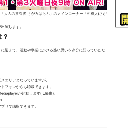
MHz)「大人の放課後 さがみはらぶ」のメインコーナー「相模人(さが
が出演します。
は？
トに迎えて、活動や事業にかける熱い思いを存分に語っていただ
ビスエリアとなっていますが､
ートフォンからも聴取できます。
iaplayerが起動します(IE経由)。
sx
アプリで聴取できます。