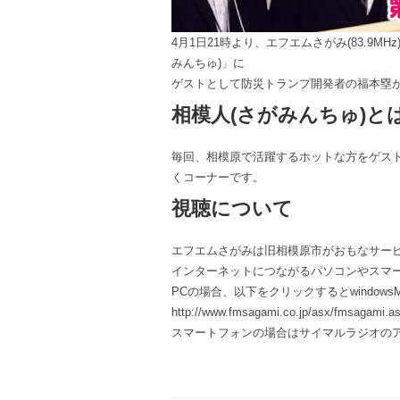
4月1日21時より、エフエムさがみ(83.9
みんちゅ)」に
ゲストとして防災トランプ開発者の福本塁
相模人(さがみんちゅ)と
毎回、相模原で活躍するホットな方をゲス
くコーナーです。
視聴について
エフエムさがみは旧相模原市がおもなサー
インターネットにつながるパソコンやスマ
PCの場合、以下をクリックするとwindowsMed
http://www.fmsagami.co.jp/asx/fmsagami.a
スマートフォンの場合はサイマルラジオの