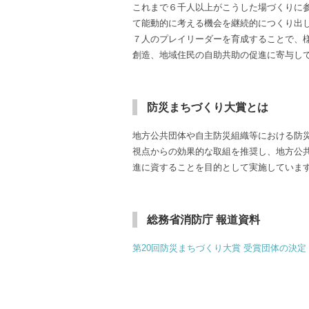
これまで６千人以上がこうした場づくりに
て能動的に考える機会を継続的につくり出
７人のプレイリーダーを育成することで、
創造、地域住民の自助共助の促進に寄与し
防災まちづくり大賞とは
地方公共団体や自主防災組織等における防
視点からの効果的な取組を推奨し、地方公
進に資することを目的として実施していま
総務省消防庁 報道資料
第20回防災まちづくり大賞 受賞団体の決定