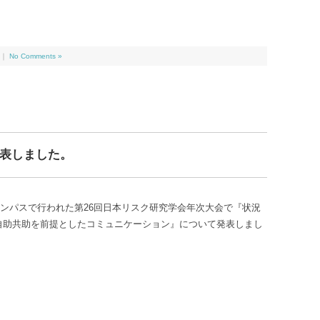
｜
No Comments »
表しました。
園キャンパスで行われた第26回日本リスク研究学会年次大会で『状況
自助共助を前提としたコミュニケーション』について発表しまし