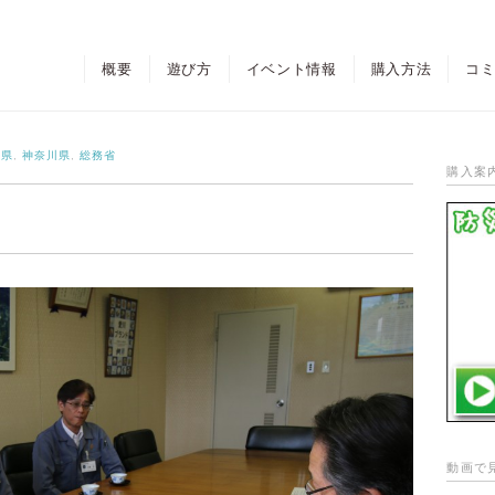
概要
遊び方
イベント情報
購入方法
コ
川県
,
神奈川県
,
総務省
購入案
動画で