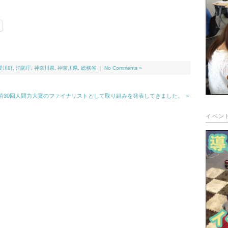
愛川町
,
消防庁
,
神奈川県
,
神奈川県
,
総務省
｜
No Comments »
第30回人間力大賞のファイナリストとして取り組みを発表してきました。 ＞
イベン