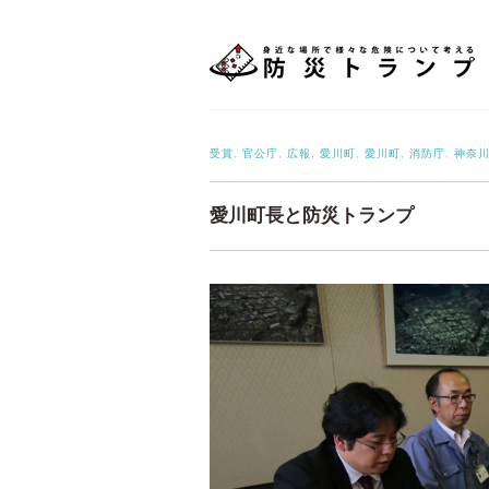
受賞
,
官公庁
,
広報
,
愛川町
,
愛川町
,
消防庁
,
神奈
愛川町長と防災トランプ