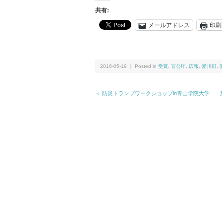
共有:
メールアドレス
印刷
2016-05-19 ｜ Posted in
受賞
,
官公庁
,
広報
,
愛川町
,
＜ 防災トランプワークショップin青山学院大学